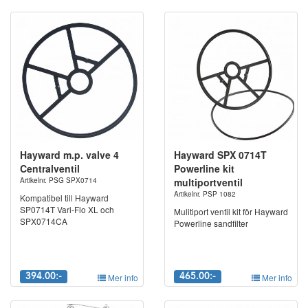
Hayward m.p. valve 4
Hayward SPX 0714T
Centralventil
Powerline kit
Artikelnr. PSG SPX0714
multiportventil
Artikelnr. PSP 1082
Kompatibel till Hayward
SP0714T Vari-Flo XL och
Mulitiport ventil kit för Hayward
SPX0714CA
Powerline sandfilter
394.00:-
Mer info
465.00:-
Mer info