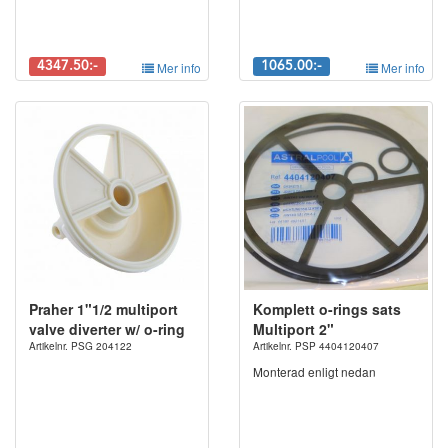
4347.50:-
Mer info
1065.00:-
Mer info
Praher 1"1/2 multiport
Komplett o-rings sats
valve diverter w/ o-ring
Multiport 2"
Artikelnr. PSG 204122
Artikelnr. PSP 4404120407
Monterad enligt nedan