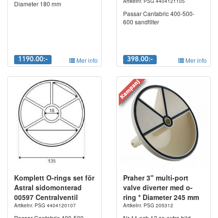
Artikelnr. PSG 4404121105
Diameter 180 mm
Passar Cantabric 400-500-
600 sandfilter
1190.00:-
Mer info
398.00:-
Mer info
Komplett O-rings set för
Praher 3" multi-port
Astral sidomonterad
valve diverter med o-
00597 Centralventil
ring * Diameter 245 mm
Artikelnr. PSG 4404120107
Artikelnr. PSG 205312
Passar Cantabric 400-500-
Nr 11 och 12 se extra bild.