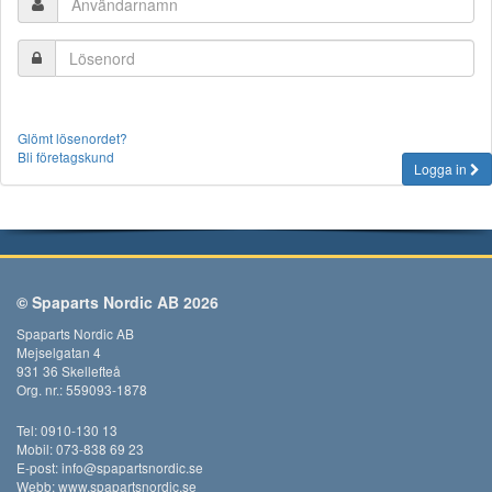
Glömt lösenordet?
Bli företagskund
Logga in
© Spaparts Nordic AB 2026
Spaparts Nordic AB
Mejselgatan 4
931 36 Skellefteå
Org. nr.: 559093-1878
Tel: 0910-130 13
Mobil: 073-838 69 23
E-post:
info@spapartsnordic.se
Webb:
www.spapartsnordic.se