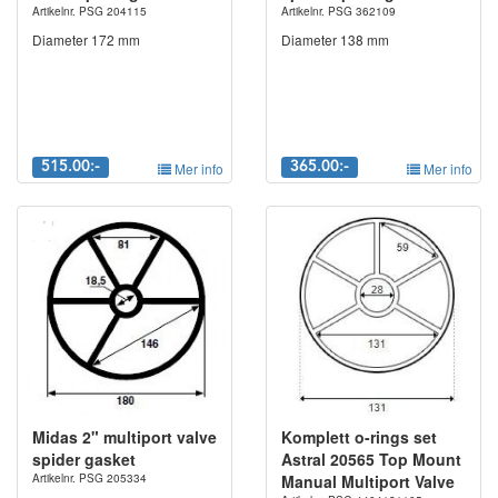
Artikelnr. PSG 204115
Artikelnr. PSG 362109
Diameter 172 mm
Diameter 138 mm
515.00:-
Mer info
365.00:-
Mer info
Midas 2" multiport valve
Komplett o-rings set
spider gasket
Astral 20565 Top Mount
Artikelnr. PSG 205334
Manual Multiport Valve