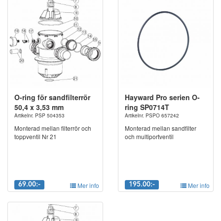
O-ring för sandfilterrör
Hayward Pro serien O-
50,4 x 3,53 mm
ring SP0714T
Artikelnr. PSP 504353
Artikelnr. PSPO 657242
Monterad mellan filterrör och
Monterad mellan sandfilter
toppventil Nr 21
och multiportventil
69.00:-
Mer info
195.00:-
Mer info