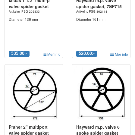
Midas 1 1/2" multi-p
Hayward m.p. valve
valve spider gasket
spider gasket, 7SP715
Artikelnr. PSG 205333
Artikelnr. PSG 362118
Diameter 136 mm
Diameter 161 mm
535.00:-
Mer info
520.00:-
Mer info
Praher 2" multiport
Hayward m.p. valve 6
valve spider gasket
spoke spider gasket