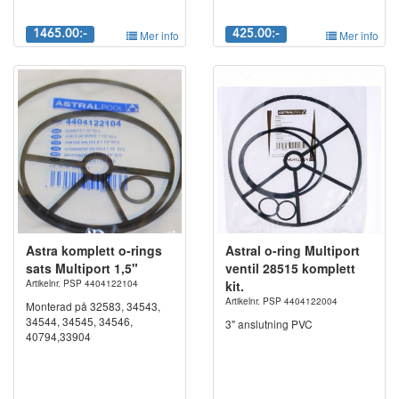
1465.00:-
Mer info
425.00:-
Mer info
Astra komplett o-rings
Astral o-ring Multiport
sats Multiport 1,5"
ventil 28515 komplett
Artikelnr. PSP 4404122104
kit.
Artikelnr. PSP 4404122004
Monterad på 32583, 34543,
34544, 34545, 34546,
3" anslutning PVC
40794,33904