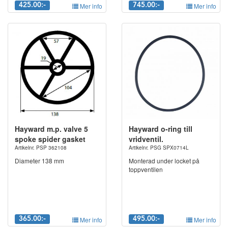
425.00:-
Mer info
745.00:-
Mer info
Hayward m.p. valve 5
Hayward o-ring till
spoke spider gasket
vridventil.
Artikelnr. PSP 362108
Artikelnr. PSG SPX0714L
Diameter 138 mm
Monterad under locket på
toppventilen
365.00:-
Mer info
495.00:-
Mer info