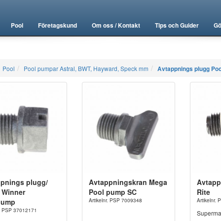
Pool
Företagskund
Om oss / Kontakt
Tips och Guider
Gö
Pool
Pool pumpar Astral, BWT, Hayward, Speck mm
Avtappnings plugg Po
pnings plugg/
Avtappningskran Mega
Avtapp
 Winner
Pool pump SC
Rite
pump
Artikelnr. PSP 7009348
Artikelnr
nr. PSP 37012171
Superm