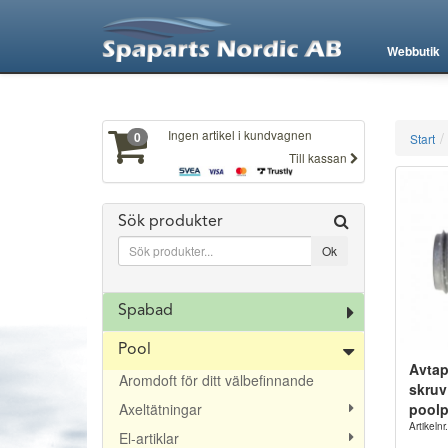
XXX234
Webbutik
Ingen artikel i kundvagnen
0
Start
Till kassan
Sök produkter
Spabad
Pool
Avtap
Aromdoft för ditt välbefinnande
skruv
Axeltätningar
pool
Artikel
El-artiklar