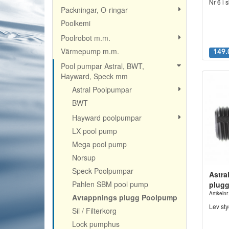
Nr 6 i s
Packningar, O-ringar
Poolkemi
Poolrobot m.m.
Värmepump m.m.
149.
Pool pumpar Astral, BWT,
Hayward, Speck mm
Astral Poolpumpar
BWT
Hayward poolpumpar
LX pool pump
Mega pool pump
Norsup
Speck Poolpumpar
Astra
Pahlen SBM pool pump
plug
Artikel
Avtappnings plugg Poolpump
Lev sty
Sil / Filterkorg
Lock pumphus