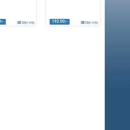
:-
Mer info
192.00:-
Mer info