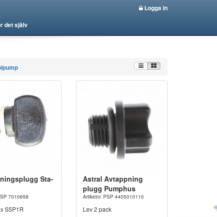
Logga in
r det själv
olpump
ningsplugg Sta-
Astral Avtappning
plugg Pumphus
. PSP 7010658
Artikelnr. PSP 4405010110
ax S5P1R
Lev 2 pack