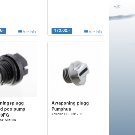
:-
Mer info
172.00:-
Mer info
ningsplugg
Avtappning plugg
rd poolpump
Pumphus
00FG
Artikelnr. PSP 631703
 PSP 501006