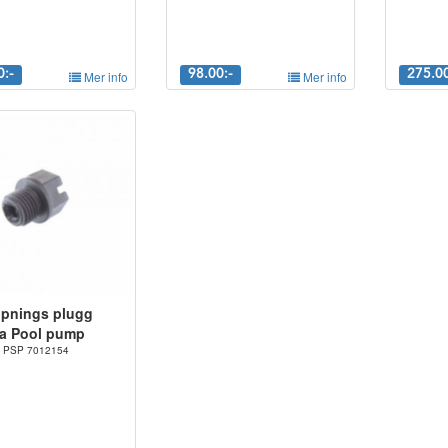
0:-
Mer info
98.00:-
Mer info
275.00
pnings plugg
a Pool pump
r. PSP 7012154