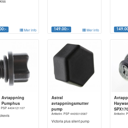
kiss
00:-
Mer info
149.00:-
Mer info
149.00
l Avtappning
Astral
Avtapp
g Pumphus
avtappningsmutter
Haywa
nr. PSP 4404121107
pump
SPX17
Artikelnr. PSP 4405010587
Artikelnr.
ckevis
Victoria plus silent pump