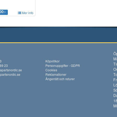
00:-
Mer info
Öp
M
13
Köpvillkor
Ti
 69 23
Personuppgifter - GDPR
O
apartsnordic.se
Cookies
To
artsnordic.se
Reklamationer
Ångerrätt och returer
F
Lö
S
Da
18
M