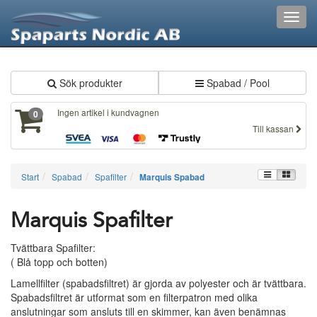
XXX146
Toggl
navig
Sök produkter
Spabad / Pool
Ingen artikel i kundvagnen
0
Till kassan
Start
Spabad
Spafilter
Marquis Spabad
Marquis Spafilter
Tvättbara Spafilter:
( Blå topp och botten)
Lamellfilter (spabadsfiltret) är gjorda av polyester och är tvättbara.
Spabadsfiltret är utformat som en filterpatron med olika
anslutningar som ansluts till en skimmer, kan även benämnas