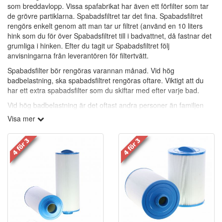
som breddavlopp. Vissa spafabrikat har även ett förfilter som tar
de grövre partiklarna. Spabadsfiltret tar det fina. Spabadsfiltret
rengörs enkelt genom att man tar ur filtret (använd en 10 liters
hink som du för över Spabadsfiltret till i badvattnet, då fastnar det
grumliga i hinken. Efter du tagit ur Spabadsfiltret följ
anvisningarna från leverantören för filtertvätt.
Spabadsfilter bör rengöras varannan månad. Vid hög
badbelastning, ska spabadsfiltret rengöras oftare. Viktigt att du
har ett extra spabadsfilter som du skiftar med efter varje bad.
Vid hög badbelastning är det oftast andra personer än familjen
som badar och de har en annan bakterieflora.
Visa mer
Viktigaste är att alla badande tvättar sig ordentligt före och efter
bad.
Rengöringsfria spabadsfilter:
(Vita med grå topp och botten.)
Polypropylen-filter är mycket effektiva på att samla in icke-
önskvärda partiklar ur vattnet. Polypropylen, ligger i lager inuti
filtret för att bort smutsen. Polypropylen i folkmun benämnas även
som rengöringsfria filter. Polypropylen-filter tar bort partiklar ner till