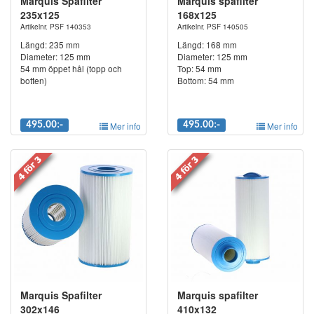
Marquis Spafilter
Marquis spafilter
235x125
168x125
Artikelnr. PSF 140353
Artikelnr. PSF 140505
Längd: 235 mm
Längd: 168 mm
Diameter: 125 mm
Diameter: 125 mm
54 mm öppet hål (topp och
Top: 54 mm
botten)
Bottom: 54 mm
495.00:-
Mer info
495.00:-
Mer info
Marquis Spafilter
Marquis spafilter
302x146
410x132