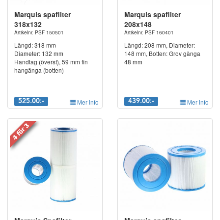
1-5 micron. Rengöringsfria spabadsfilter ska ersättas med 1st nytt
Marquis spafilter
Marquis spafilter
ca var 3e månad. Har du 2st. byter du var 6e månad osv. Det
318x132
208x148
man ska ta i beaktning är hur stor badbelastningen är.
Artikelnr. PSF 150501
Artikelnr. PSF 160401
Viktigaste är att alla badande tvättar sig ordentligt före och efter
Längd: 318 mm
Längd: 208 mm, Diameter:
bad.
Diameter: 132 mm
148 mm, Botten: Grov gänga
Handtag (överst), 59 mm fin
48 mm
Har du frågor om spabadsfilter går det givets bra att kontakta vårt
hangänga (botten)
team. Bäst är att du mailar din fråga för snabbare
återkoppling.
info@spapartsnordic.se
Alternativt 0910-13013
525.00:-
Mer info
439.00:-
Mer info