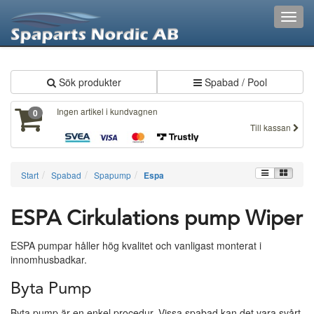
XXX304
Toggl
navig
Sök produkter
Spabad / Pool
Ingen artikel i kundvagnen
0
Till kassan
Start
Spabad
Spapump
Espa
ESPA Cirkulations pump Wiper
ESPA pumpar håller hög kvalitet och vanligast monterat i
innomhusbadkar.
Byta Pump
Byta pump är en enkel procedur. Vissa spabad kan det vara svårt