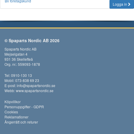
Bli företagskund
Logga in
© Spaparts Nordic AB 2026
Spaparts Nordic AB
Mejselgatan 4
931 36 Skellefteå
Org. nr.: 559093-1878
Tel: 0910-130 13
Mobil: 073-838 69 23
E-post:
info@spapartsnordic.se
Webb:
www.spapartsnordic.se
Köpvillkor
Personuppgifter - GDPR
Cookies
Reklamationer
Ångerrätt och returer