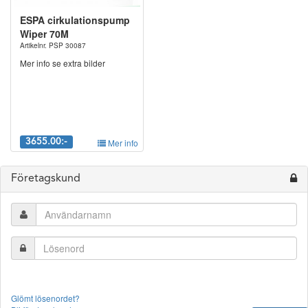
att du mailar din fråga för snabbare
återkoppling.
info@spapartsnordic.se
Alternativt 0107882132
ESPA cirkulationspump
Wiper 70M
Artikelnr. PSP 30087
OBS! Tänk på att fasta elinstallationer måste skötas av en behörig
Mer info se extra bilder
elektriker.
3655.00:-
Mer info
Företagskund
Glömt lösenordet?