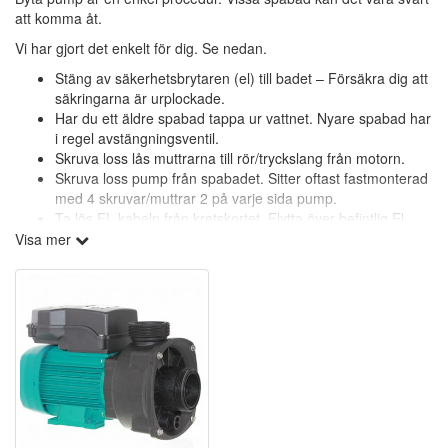
att komma åt.
Vi har gjort det enkelt för dig. Se nedan.
Stäng av säkerhetsbrytaren (el) till badet – Försäkra dig att
säkringarna är urplockade.
Har du ett äldre spabad tappa ur vattnet. Nyare spabad har
i regel avstängningsventil.
Skruva loss lås muttrarna till rör/tryckslang från motorn.
Skruva loss pump från spabadet. Sitter oftast fastmonterad
med 4 skruvar/muttrar 2 på varje sida pump.
Ta lös EL kabeln från kretskortet. Flytta över befintlig El
kabel till nya pumpen. Tips ta foto först på kopplingen.
Visa mer
När du monterar anslutnings slangarna
lyft slang/rör upp
och ner
under tiden du drar åt. Då säkerställer du att ytorna
blir täta
När återfyllning görs. Ta bort spafiltret. Har du 2 ta bort
bägge. Viktigt att återfyllningen görs i hålet för spafiltret. Då
trycker man bort luft ur systemet.
Frågor?
Har du frågor går det givetvis bra att kontakta vårt team. Bäst är