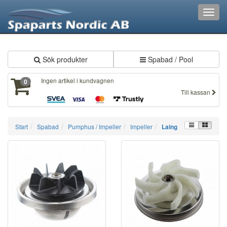
XXX721
Toggl
navig
Sök produkter
Spabad / Pool
Ingen artikel i kundvagnen
0
Till kassan
Start
Spabad
Pumphus / Impeller
Impeller
Laing