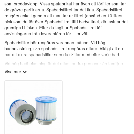
som breddavlopp. Vissa spafabrikat har även ett förfilter som tar
de grövre partiklarna. Spabadsfiltret tar det fina. Spabadsfiltret
rengörs enkelt genom att man tar ur filtret (använd en 10 liters
hink som du för över Spabadsfiltret till i badvattnet, då fastnar det
grumliga i hinken. Efter du tagit ur Spabadsfiltret följ
anvisningarna från leverantören för filtertvätt.
Spabadsfilter bör rengöras varannan månad. Vid hög
badbelastning, ska spabadsfiltret rengöras oftare. Viktigt att du
har ett extra spabadsfilter som du skiftar med efter varje bad.
Vid hög badbelastning är det oftast andra personer än familjen
som badar och de har en annan bakterieflora.
Visa mer
Viktigaste är att alla badande tvättar sig ordentligt före och efter
bad.
Rengöringsfria spabadsfilter:
(Vita med grå topp och botten.)
Polypropylen-filter är mycket effektiva på att samla in icke-
önskvärda partiklar ur vattnet. Polypropylen, ligger i lager inuti
filtret för att bort smutsen. Polypropylen i folkmun benämnas även
som rengöringsfria filter. Polypropylen-filter tar bort partiklar ner till