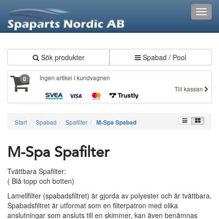
XXX103
Toggl
navig
Sök produkter
Spabad / Pool
Ingen artikel i kundvagnen
0
Till kassan
Start
Spabad
Spafilter
M-Spa Spabad
M-Spa Spafilter
Tvättbara Spafilter:
( Blå topp och botten)
Lamellfilter (spabadsfiltret) är gjorda av polyester och är tvättbara.
Spabadsfiltret är utformat som en filterpatron med olika
anslutningar som ansluts till en skimmer, kan även benämnas