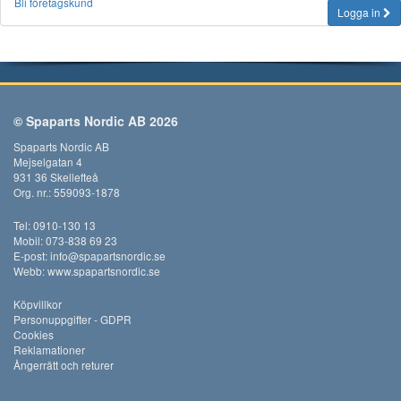
Bli företagskund
Logga in
© Spaparts Nordic AB 2026
Spaparts Nordic AB
Mejselgatan 4
931 36 Skellefteå
Org. nr.: 559093-1878
Tel: 0910-130 13
Mobil: 073-838 69 23
E-post:
info@spapartsnordic.se
Webb:
www.spapartsnordic.se
Köpvillkor
Personuppgifter - GDPR
Cookies
Reklamationer
Ångerrätt och returer