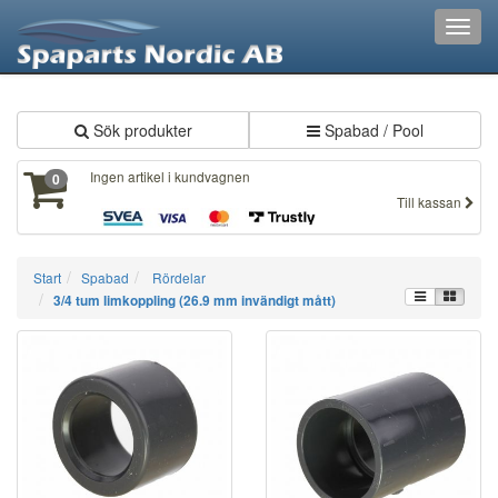
XXX31
Toggl
navig
Sök produkter
Spabad / Pool
Ingen artikel i kundvagnen
0
Till kassan
Start
Spabad
Rördelar
3/4 tum limkoppling (26.9 mm invändigt mått)