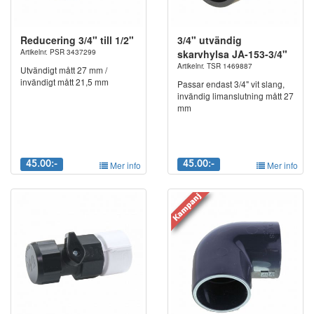
Reducering 3/4" till 1/2"
3/4" utvändig
Artikelnr. PSR 3437299
skarvhylsa JA-153-3/4"
Artikelnr. TSR 1469887
Utvändigt mått 27 mm /
invändigt mått 21,5 mm
Passar endast 3/4" vit slang,
invändig limanslutning mått 27
mm
45.00:-
Mer info
45.00:-
Mer info