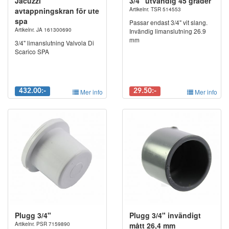
Jacuzzi
3/4" utvändig 45 grader
avtappningskran för ute
Artikelnr. TSR 514553
spa
Passar endast 3/4" vit slang.
Artikelnr. JA 161300690
Invändig limanslutning 26.9
mm
3/4" limanslutning Valvola Di
Scarico SPA
432.00:-
Mer info
29.50:-
Mer info
Plugg 3/4"
Plugg 3/4" invändigt
Artikelnr. PSR 7159890
mått 26,4 mm