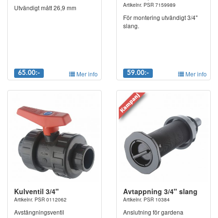
Artikelnr. PSR 7159989
Utvändigt mått 26,9 mm
För montering utvändigt 3/4"
slang.
65.00:-
Mer info
59.00:-
Mer info
Kulventil 3/4"
Avtappning 3/4" slang
Artikelnr. PSR 0112062
Artikelnr. PSR 10384
Avstängningsventil
Anslutning för gardena