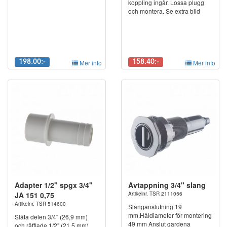
koppling ingår. Lossa plugg
och montera. Se extra bild
198.00:-
Mer info
158.40:-
Mer info
Adapter 1/2" spgx 3/4"
Avtappning 3/4" slang
JA 151 0,75
Artikelnr. TSR 2111056
Artikelnr. TSR 514600
Slanganslutning 19
mm.Håldiameter för montering
Släta delen 3/4" (26,9 mm)
49 mm Anslut gardena
och räfflade 1/2" (21.5 mm)