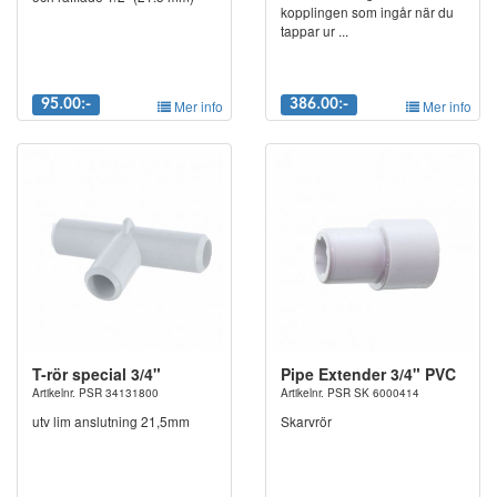
kopplingen som ingår när du
tappar ur ...
95.00:-
Mer info
386.00:-
Mer info
T-rör special 3/4"
Pipe Extender 3/4" PVC
Artikelnr. PSR 34131800
Artikelnr. PSR SK 6000414
utv lim anslutning 21,5mm
Skarvrör