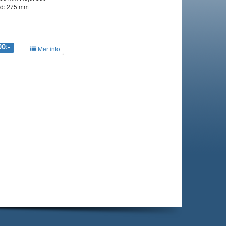
d: 275 mm
00:-
Mer info