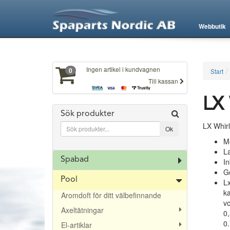
XXX472
Webbutik
Ingen artikel i kundvagnen
0
Start
Till kassan
LX 
Sök produkter
LX Whirl
M
L
Spabad
In
Go
Pool
Lx
ka
Aromdoft för ditt välbefinnande
v
Axeltätningar
0,
0.
El-artiklar