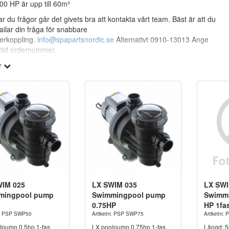
00 HP är upp till 60m³
r du frågor går det givets bra att kontakta vårt team. Bäst är att du
ilar din fråga för snabbare
erkoppling.
info@spapartsnordic.se
Alternativt 0910-13013 Ange
ltid ordernummer.
r
WIM 025
LX SWIM 035
LX SWI
mingpool pump
Swimmingpool pump
Swimm
0.75HP
HP 1fa
nr. PSP SWP50
Artikelnr. PSP SWP75
Artikelnr
lpump 0,5hp 1-fas
LX poolpump 0,75hp 1-fas
Längd: 