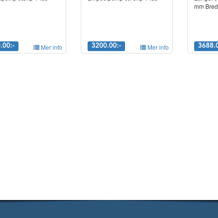
mm Bred
.00:-
Mer info
3200.00:-
Mer info
3688.