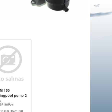
M 150
ingpool pump 2
s
. PSP SWP20
560 mm Höjd: 390