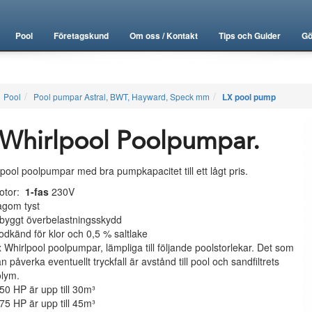
Pool
Företagskund
Om oss / Kontakt
Tips och Guider
Gö
Pool
Pool pumpar Astral, BWT, Hayward, Speck mm
LX pool pump
Whirlpool Poolpumpar.
pool poolpumpar med bra pumpkapacitet till ett lågt pris.
otor:
1-fas
230V
agom tyst
byggt överbelastningsskydd
dkänd för klor och 0,5 % saltlake
 Whirlpool poolpumpar, lämpliga till följande poolstorlekar. Det som
n påverka eventuellt tryckfall är avstånd till pool och sandfiltrets
olym.
50 HP är upp till 30m³
75 HP är upp till 45m³