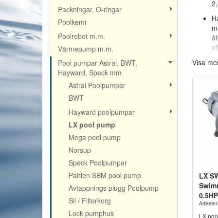
2,
Packningar, O-ringar
Ha
Poolkemi
ma
Poolrobot m.m.
åt
al
Värmepump m.m.
Visa me
Pool pumpar Astral, BWT,
Hayward, Speck mm
Astral Poolpumpar
BWT
Hayward poolpumpar
LX pool pump
Mega pool pump
Norsup
Speck Poolpumpar
Pahlen SBM pool pump
LX S
Swim
Avtappnings plugg Poolpump
0.5HP
Sil / Filterkorg
Artikel
Lock pumphus
LX poo