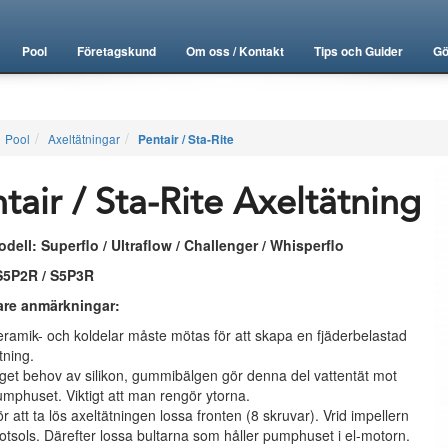
Pool
Företagskund
Om oss / Kontakt
Tips och Guider
Gö
Pool
Axeltätningar
Pentair / Sta-Rite
tair / Sta-Rite Axeltätning
ell: Superflo / Ultraflow / Challenger / Whisperflo
S5P2R / S5P3R
gare anmärkningar:
ramik- och koldelar måste mötas för att skapa en fjäderbelastad
tning.
get behov av silikon, gummibälgen gör denna del vattentät mot
mphuset. Viktigt att man rengör ytorna.
r att ta lös axeltätningen lossa fronten (8 skruvar). Vrid impellern
tsols. Därefter lossa bultarna som håller pumphuset i el-motorn.