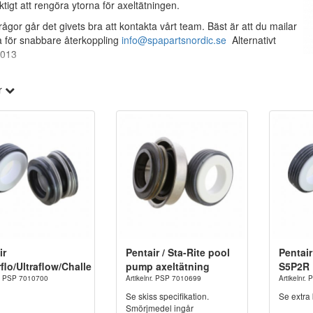
ktigt att rengöra ytorna för axeltätningen.
rågor går det givets bra att kontakta vårt team. Bäst är att du mailar
a för snabbare återkoppling
info@spapartsnordic.se
Alternativt
3013
r
ir
Pentair / Sta-Rite pool
Pentair
flo/Ultraflow/Challenger.
pump axeltätning
S5P2R
r. PSP 7010700
Artikelnr. PSP 7010699
Artikelnr
Se skiss specifikation.
Se extra 
Smörjmedel ingår