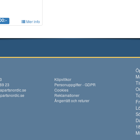
00:-
Mer info
Öp
M
13
Köpvillkor
Ti
 69 23
Personuppgifter - GDPR
O
apartsnordic.se
Cookies
To
artsnordic.se
Reklamationer
Ångerrätt och returer
F
Lö
S
Da
18
M