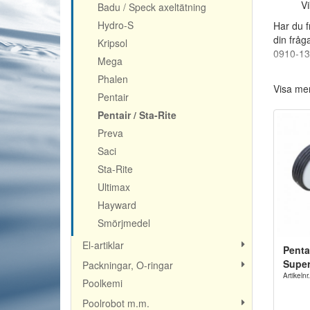
Vi
Badu / Speck axeltätning
Hydro-S
Har du f
din fråg
Kripsol
0910-1
Mega
Phalen
Visa me
Pentair
Pentair / Sta-Rite
Preva
Saci
Sta-Rite
Ultimax
Hayward
Smörjmedel
El-artiklar
Penta
Super
Packningar, O-ringar
Artikeln
Poolkemi
Poolrobot m.m.