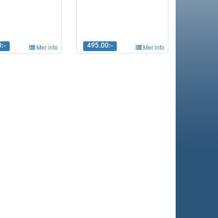
:-
Mer info
495.00:-
Mer info