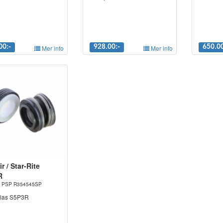
00:-
Mer info
928.00:-
Mer info
650.00
r / Star-Rite
R
nr. PSP R354545SP
Glas S5P3R