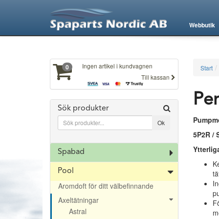
XXX363
Webbutik
Ingen artikel i kundvagnen
0
Start
Till kassan
Pen
Sök produkter
Pumpmod
5P2R / 
Ytterli
Spabad
Ke
Pool
tä
In
Aromdoft för ditt välbefinnande
pu
Axeltätningar
Fö
Astral
mo