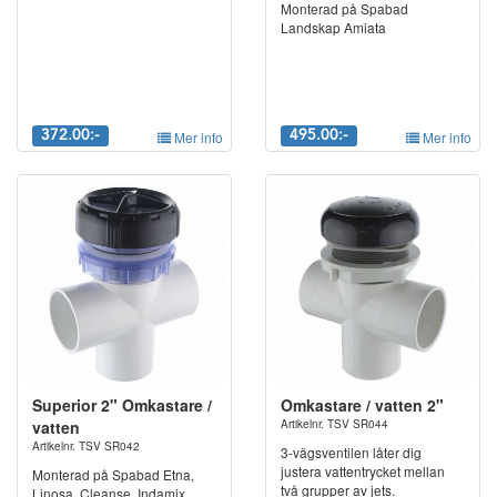
Monterad på Spabad
Landskap Amiata
372.00:-
Mer info
495.00:-
Mer info
Superior 2" Omkastare /
Omkastare / vatten 2"
vatten
Artikelnr. TSV SR044
Artikelnr. TSV SR042
3-vägsventilen låter dig
justera vattentrycket mellan
Monterad på Spabad Etna,
två grupper av jets.
Linosa, Cleanse, Indamix