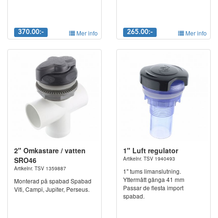
370.00:-
Mer info
265.00:-
Mer info
2" Omkastare / vatten
1" Luft regulator
SRO46
Artikelnr. TSV 1940493
Artikelnr. TSV 1359887
1" tums limanslutning.
Yttermått gänga 41 mm
Monterad på spabad Spabad
Passar de flesta import
Viti, Campi, Jupiter, Perseus.
spabad.