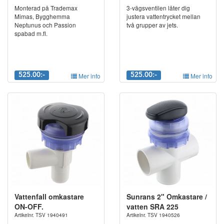
Monterad på Trademax
3-vägsventilen låter dig
Mimas, Bygghemma
justera vattentrycket mellan
Neptunus och Passion
två grupper av jets.
spabad m.fl.
525.00:-
Mer info
525.00:-
Mer info
Vattenfall omkastare
Sunrans 2" Omkastare /
ON-OFF.
vatten SRA 225
Artikelnr. TSV 1940491
Artikelnr. TSV 1940526