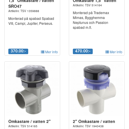
1,5" Omkastare / vatten
Omkastare 1,5" vatten
SRO47
Artikelnr. TSV 514164
Artikelnr. TSV 1359888
Monterad på Trademax
Mimas, Bygghemma
Monterad på spabad Spabad
Neptunus och Passion
Viti, Campi, Jupiter, Perseus.
spabad m.fl.
370.00:-
Mer info
470.00:-
Mer info
Omkastare / vatten 2"
2" Omkastare / vatten
Artikelnr. TSV 514165
Artikelnr. TSV 1940438