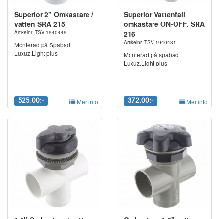
Superior 2" Omkastare /
Superior Vattenfall
vatten SRA 215
omkastare ON-OFF. SRA
Artikelnr. TSV 1940449
216
Artikelnr. TSV 1940431
Monterad på Spabad
Luxuz,Light plus
Monterad på spabad
Luxuz,Light plus
525.00:-
Mer info
372.00:-
Mer info