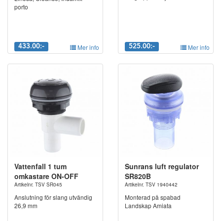
porto
433.00:-
Mer info
525.00:-
Mer info
Vattenfall 1 tum
Sunrans luft regulator
omkastare ON-OFF
SR820B
Artikelnr. TSV SR045
Artikelnr. TSV 1940442
Anslutning för slang utvändig
Monterad på spabad
26,9 mm
Landskap Amiata