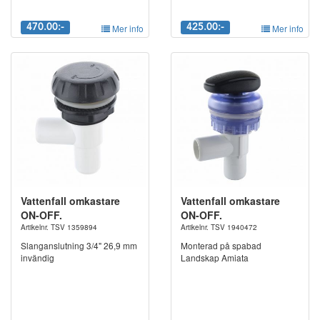
470.00:-
Mer info
425.00:-
Mer info
Vattenfall omkastare
Vattenfall omkastare
ON-OFF.
ON-OFF.
Artikelnr. TSV 1359894
Artikelnr. TSV 1940472
Slanganslutning 3/4" 26,9 mm
Monterad på spabad
invändig
Landskap Amiata