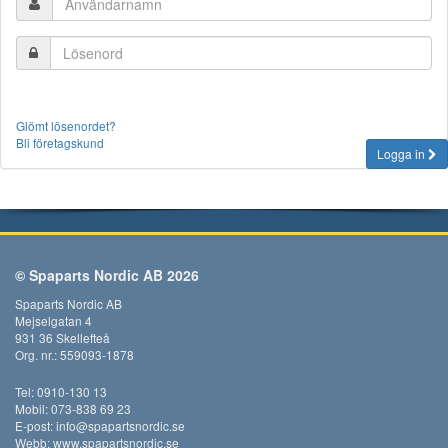
Glömt lösenordet?
Bli företagskund
Logga in
© Spaparts Nordic AB 2026
Spaparts Nordic AB
Mejselgatan 4
931 36 Skellefteå
Org. nr.: 559093-1878
Tel: 0910-130 13
Mobil: 073-838 69 23
E-post:
info@spapartsnordic.se
Webb:
www.spapartsnordic.se