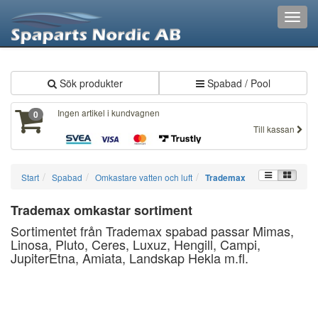
XXX736
Toggl
navig
Sök produkter
Spabad / Pool
Ingen artikel i kundvagnen
0
Till kassan
Start
Spabad
Omkastare vatten och luft
Trademax
Trademax omkastar sortiment
Sortimentet från Trademax spabad passar Mimas,
Linosa, Pluto, Ceres, Luxuz, Hengill, Campi,
JupiterEtna, Amiata, Landskap Hekla m.fl.