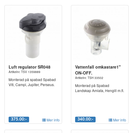
Luft regulator SR048
Vattenfall omkastare1"
Artikelnr. TSV 1359889
ON-OFF.
Artikelnr. TSH 33502
Monterad på spabad Spabad
Viti, Campi, Jupiter, Perseus.
Monterad på Spabad
Landskap Amiata, Hengill m.fl.
375.00:-
Mer info
340.00:-
Mer info