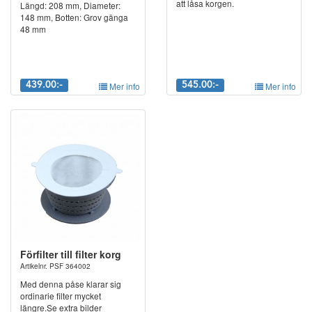
att låsa korgen.
Längd: 208 mm, Diameter:
148 mm, Botten: Grov gänga
48 mm
439.00:-
Mer info
545.00:-
Mer info
Förfilter till filter korg
Artikelnr. PSF 364002
Med denna påse klarar sig
ordinarie filter mycket
längre.Se extra bilder