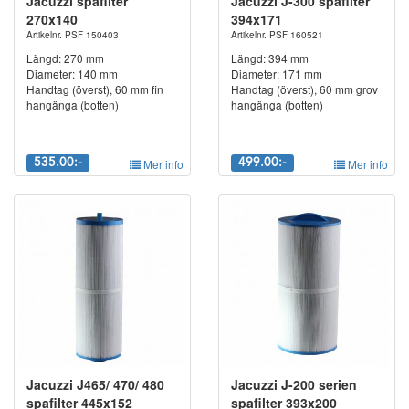
Jacuzzi spafilter
Jacuzzi J-300 spafilter
270x140
394x171
Artikelnr. PSF 150403
Artikelnr. PSF 160521
Längd: 270 mm
Längd: 394 mm
Diameter: 140 mm
Diameter: 171 mm
Handtag (överst), 60 mm fin
Handtag (överst), 60 mm grov
hangänga (botten)
hangänga (botten)
535.00:-
Mer info
499.00:-
Mer info
Jacuzzi J465/ 470/ 480
Jacuzzi J-200 serien
spafilter 445x152
spafilter 393x200