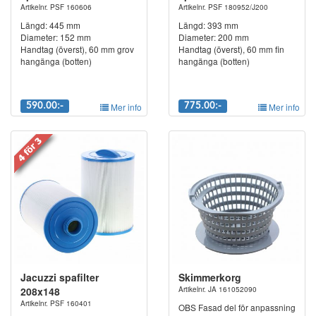
Artikelnr. PSF 160606
Artikelnr. PSF 180952/J200
Längd: 445 mm
Längd: 393 mm
Diameter: 152 mm
Diameter: 200 mm
Handtag (överst), 60 mm grov
Handtag (överst), 60 mm fin
hangänga (botten)
hangänga (botten)
590.00:-
Mer info
775.00:-
Mer info
Jacuzzi spafilter
Skimmerkorg
208x148
Artikelnr. JA 161052090
Artikelnr. PSF 160401
OBS Fasad del för anpassning