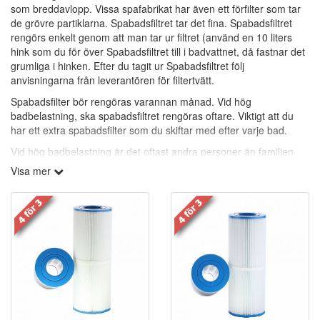
som breddavlopp. Vissa spafabrikat har även ett förfilter som tar
de grövre partiklarna. Spabadsfiltret tar det fina. Spabadsfiltret
rengörs enkelt genom att man tar ur filtret (använd en 10 liters
hink som du för över Spabadsfiltret till i badvattnet, då fastnar det
grumliga i hinken. Efter du tagit ur Spabadsfiltret följ
anvisningarna från leverantören för filtertvätt.
Spabadsfilter bör rengöras varannan månad. Vid hög
badbelastning, ska spabadsfiltret rengöras oftare. Viktigt att du
har ett extra spabadsfilter som du skiftar med efter varje bad.
Vid hög badbelastning är det oftast andra personer än familjen
som badar och de har en annan bakterieflora.
Visa mer
Viktigaste är att alla badande tvättar sig ordentligt före och efter
bad.
Rengöringsfria spabadsfilter:
(Vita med grå topp och botten.)
Polypropylen-filter är mycket effektiva på att samla in icke-
önskvärda partiklar ur vattnet. Polypropylen, ligger i lager inuti
filtret för att bort smutsen. Polypropylen i folkmun benämnas även
som rengöringsfria filter. Polypropylen-filter tar bort partiklar ner till