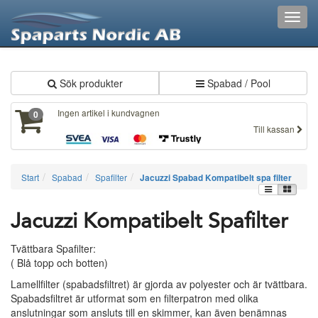
XXX299
Toggl
navig
Sök produkter
Spabad / Pool
Ingen artikel i kundvagnen
0
Till kassan
Start
Spabad
Spafilter
Jacuzzi Spabad Kompatibelt spa filter
Jacuzzi Kompatibelt Spafilter
Tvättbara Spafilter:
( Blå topp och botten)
Lamellfilter (spabadsfiltret) är gjorda av polyester och är tvättbara.
Spabadsfiltret är utformat som en filterpatron med olika
anslutningar som ansluts till en skimmer, kan även benämnas