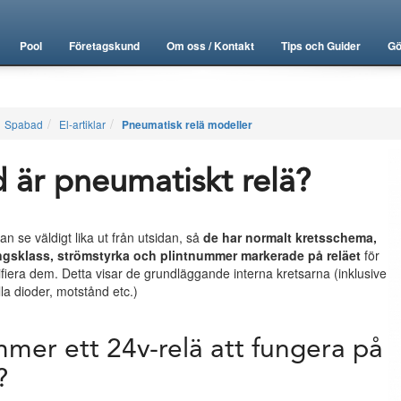
Pool
Företagskund
Om oss / Kontakt
Tips och Guider
Gö
Spabad
El-artiklar
Pneumatisk relä modeller
 är pneumatiskt relä?
an se väldigt lika ut från utsidan, så
de har normalt kretsschema,
gsklass, strömstyrka och plintnummer markerade på reläet
för
tifiera dem. Detta visar de grundläggande interna kretsarna (inklusive
la dioder, motstånd etc.)
mer ett 24v-relä att fungera på
?