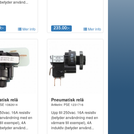
(betyder använd...
:-
Mer info
235.00:-
Mer info
tisk relä
Pneumatisk relä
. PSE 1082614
Artikelnr. PSE 1231716
250vac. 16A resistiv
Upp till 250vac. 16A resistiv
 användning med en
(betyder användning med en
ill exempel), 4A
värmare till exempel), 4A
(betyder använd...
induktiv (betyder använd...