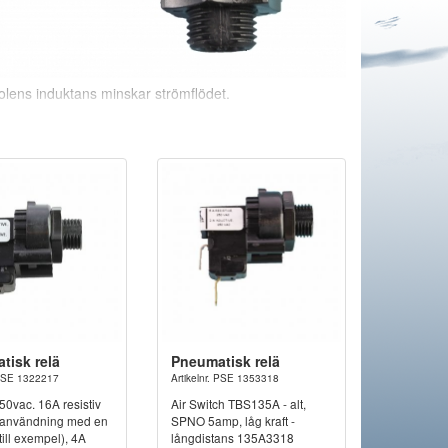
olens induktans minskar strömflödet.
rdic.se
eller ring oss på 0910-13013
tisk relä
Pneumatisk relä
. PSE 1322217
Artikelnr. PSE 1353318
250vac. 16A resistiv
Air Switch TBS135A - alt,
 användning med en
SPNO 5amp, låg kraft -
ill exempel), 4A
långdistans 135A3318