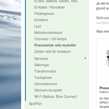
El-Box, Balboa, Gecko, Vian
Ja det k
El-Kabel / Kontakter
grund a
Flödesgivare
Skillnad
Kretskort
vanligtv
Ljud
Visa me
Motorkondensator
Fråg
Ozonator / UV-lampa
Pneumatisk relä modeller
Har du f
Zettler relä för kretskort
Sensorer
Säkringar
Transformator
Tryckgivare
Värmeelement
Pneum
Värmare komplett
Artikeln
Wi-Fi Balboa, Blue Connect
Air Swi
SPNO 5a
SpaPilot
långdi