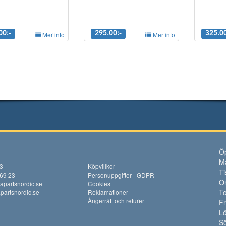
00:-
Mer info
295.00:-
Mer info
325.00
Öp
M
13
Köpvillkor
Ti
 69 23
Personuppgifter - GDPR
O
apartsnordic.se
Cookies
To
artsnordic.se
Reklamationer
Ångerrätt och returer
F
Lö
S