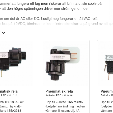
ommer att fungera ett tag men riskerar att brinna ut sin spole på
v att den högre spänningen driver mer ström genom den.
en om det är AC eller DC. Lustigt nog fungerar ett 24VAC-relä
is bra på 12VDC, åtminstone i de mindre storlekarna på grund av att sp
r
or?
rågor går det givetvis bra att kontakta vårt team, maila
info@spapartsno
atisk relä
Pneumatisk relä
Pneuma
r. PSE 1321015
Artikelnr. PSE 1251416
Artikelnr
tch TBS135A - alt,
Upp till 250vac. 16A resistiv
Upp till 
mp, låg kraft -
(betyder användning med en
(betyder
stans 135A3318
värmare till exempel), 4A
värmare t