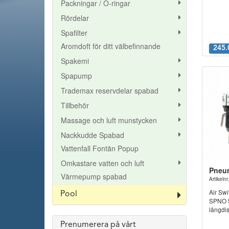
Packningar / O-ringar
Rördelar
Spafilter
Aromdoft för ditt välbefinnande
245.
Spakemi
Spapump
Trademax reservdelar spabad
Tillbehör
Massage och luft munstycken
Nackkudde Spabad
Vattenfall Fontän Popup
Omkastare vatten och luft
Pneum
Värmepump spabad
Artikeln
Air Swi
Pool
SPNO 5a
långdi
Prenumerera på vårt