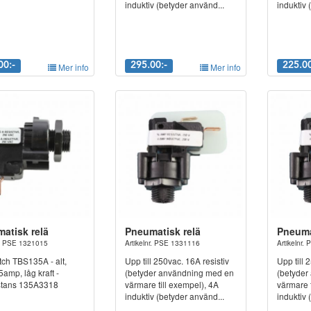
induktiv (betyder använd...
induktiv 
00:-
Mer info
295.00:-
Mer info
225.00
atisk relä
Pneumatisk relä
Pneuma
r. PSE 1321015
Artikelnr. PSE 1331116
Artikelnr
tch TBS135A - alt,
Upp till 250vac. 16A resistiv
Upp till 
mp, låg kraft -
(betyder användning med en
(betyder
stans 135A3318
värmare till exempel), 4A
värmare t
induktiv (betyder använd...
induktiv 