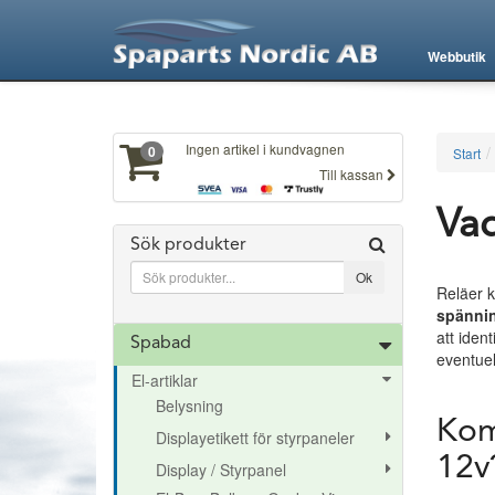
XXX195
Webbutik
Ingen artikel i kundvagnen
0
Start
Till kassan
Vad
Sök produkter
Reläer k
spännin
att iden
Spabad
eventuel
El-artiklar
Belysning
Kom
Displayetikett för styrpaneler
12v
Display / Styrpanel