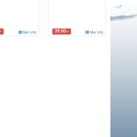
-
Mer info
39.00:-
Mer info