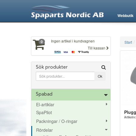
XXX35
Webbutik
Ingen artikel i kundvagnen
0
Start
Till kassan
Sök produkter
Spabad
El-artiklar
Plugg
SpaPilot
Artikel
Packningar / O-ringar
Rördelar