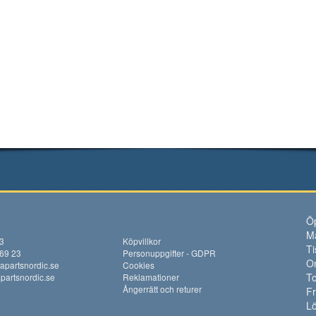
Öp
M
13
Köpvillkor
Ti
 69 23
Personuppgifter - GDPR
O
apartsnordic.se
Cookies
To
artsnordic.se
Reklamationer
Ångerrätt och returer
F
Lö