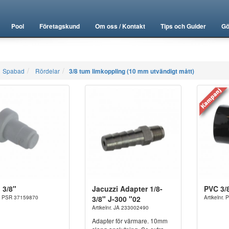
Pool
Företagskund
Om oss / Kontakt
Tips och Guider
Gö
Spabad
Rördelar
3/8 tum limkoppling (10 mm utvändigt mått)
 3/8"
Jacuzzi Adapter 1/8-
PVC 3/
nr. PSR 37159870
3/8" J-300 "02
Artikelnr
Artikelnr. JA 233002490
Adapter för värmare. 10mm