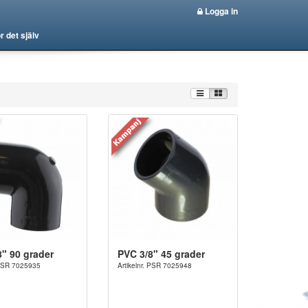
Logga in
r det själv
8" 90 grader
PVC 3/8" 45 grader
. PSR 7025935
Artikelnr. PSR 7025948