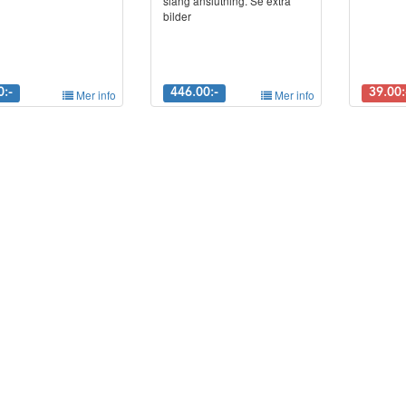
slang anslutning. Se extra
bilder
0:-
Mer info
446.00:-
Mer info
39.00: