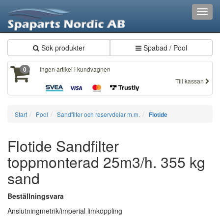
Toggl
navig
Sök produkter
Spabad / Pool
Ingen artikel i kundvagnen
0
Till kassan
Start
Pool
Sandfilter och reservdelar m.m.
Flotide
Flotide Sandfilter
toppmonterad 25m3/h. 355 kg
sand
Beställningsvara
Anslutning
metrik/imperial limkoppling