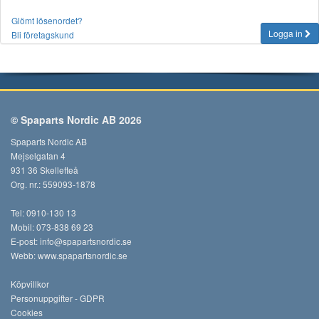
Glömt lösenordet?
Logga in
Bli företagskund
© Spaparts Nordic AB 2026
Spaparts Nordic AB
Mejselgatan 4
931 36 Skellefteå
Org. nr.: 559093-1878
Tel: 0910-130 13
Mobil: 073-838 69 23
E-post:
info@spapartsnordic.se
Webb:
www.spapartsnordic.se
Köpvillkor
Personuppgifter - GDPR
Cookies