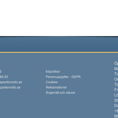
Öp
M
13
Köpvillkor
Ti
 69 23
Personuppgifter - GDPR
O
apartsnordic.se
Cookies
To
artsnordic.se
Reklamationer
F
Ångerrätt och returer
Lö
S
Da
18
M