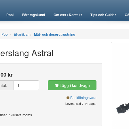
Pool
Företagskund
Om oss / Kontakt
Tips och Guider
Gö
Pool
El-artiklar
Mät- och doserutrustning
erslang Astral
.00 kr
ntal:
Lägg i kundvagn
Beställningsvara
Leveranstid 7-14 dagar
riser inklusive moms