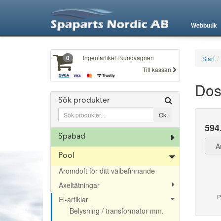
Webbutik
Ingen artikel i kundvagnen
0
Start
Till kassan
Dos
Sök produkter
594
Spabad
A
Pool
Aromdoft för ditt välbefinnande
Axeltätningar
P
El-artiklar
Belysning / transformator mm.