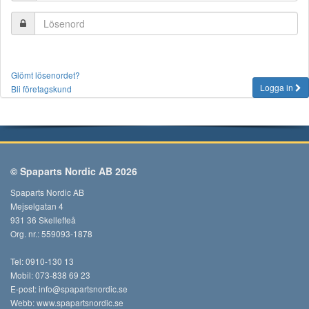
Glömt lösenordet?
Logga in
Bli företagskund
© Spaparts Nordic AB 2026
Spaparts Nordic AB
Mejselgatan 4
931 36 Skellefteå
Org. nr.: 559093-1878
Tel: 0910-130 13
Mobil: 073-838 69 23
E-post:
info@spapartsnordic.se
Webb:
www.spapartsnordic.se