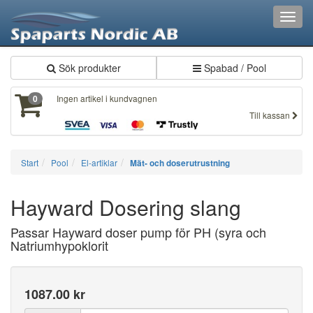
Toggl
navig
Sök produkter
Spabad / Pool
Ingen artikel i kundvagnen
0
Till kassan
Start
Pool
El-artiklar
Mät- och doserutrustning
Hayward Dosering slang
Passar Hayward doser pump för PH (syra och
Natriumhypoklorit
1087.00 kr