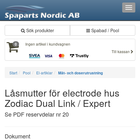
Toggl
navig
Sök produkter
Spabad / Pool
Ingen artikel i kundvagnen
0
Till kassan
Start
Pool
El-artiklar
Mät- och doserutrustning
Låsmutter för electrode hus
Zodiac Dual Link / Expert
Se PDF reservdelar nr 20
Dokument