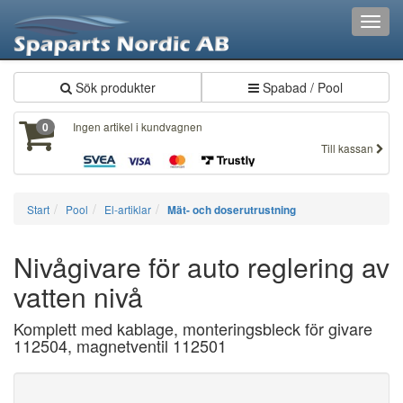
Toggl
navig
Sök produkter
Spabad / Pool
Ingen artikel i kundvagnen
0
Till kassan
Start
Pool
El-artiklar
Mät- och doserutrustning
Nivågivare för auto reglering av
vatten nivå
Komplett med kablage, monteringsbleck för givare
112504, magnetventil 112501