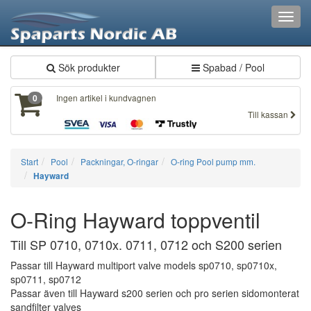
Toggl
navig
Sök produkter
Spabad / Pool
Ingen artikel i kundvagnen
0
Till kassan
Start
Pool
Packningar, O-ringar
O-ring Pool pump mm.
Hayward
O-Ring Hayward toppventil
Till SP 0710, 0710x. 0711, 0712 och S200 serien
Passar till Hayward multiport valve models sp0710, sp0710x,
sp0711, sp0712
Passar även till Hayward s200 serien och pro serien sidomonterat
sandfilter valves