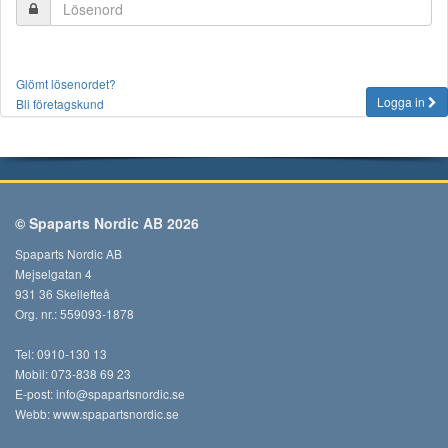
Glömt lösenordet?
Logga in
Bli företagskund
© Spaparts Nordic AB 2026
Spaparts Nordic AB
Mejselgatan 4
931 36 Skellefteå
Org. nr.: 559093-1878
Tel: 0910-130 13
Mobil: 073-838 69 23
E-post:
info@spapartsnordic.se
Webb:
www.spapartsnordic.se