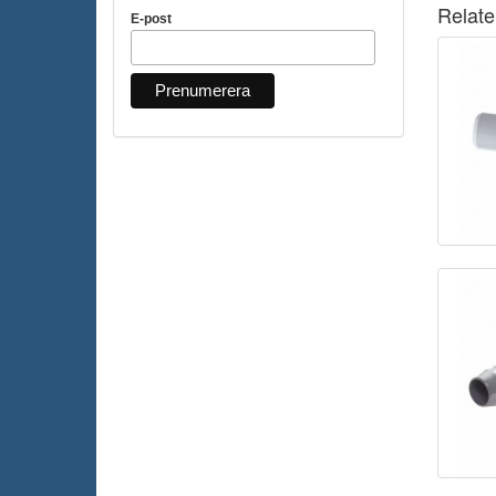
Relate
E-post