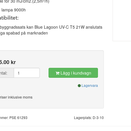
de för 30 mJ/cm2.(2,5m³/h)
id lampa 9000h
ibilitet:
yggnadssats kan Blue Lagoon UV-C T5 21W anslutats
tliga spabad på marknaden
5.00 kr
ntal:
Lägg i kundvagn
Lagervara
riser inklusive moms
ummer: PSE 61293
Lagerplats: D-3-10