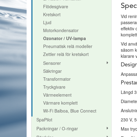
Speci
Flödesgivare
Kretskort
Vid reni
Ljud
passera
effektiv
Motorkondensator
komplet
Ozonator / UV-lampa
Vid anv
Pneumatisk relä modeller
såsom kl
Zettler relä för kretskort
klarare 
Sensorer
Design
Säkringar
Anpassa
Transformator
Presta
Tryckgivare
Längd 3
Värmeelement
Diamete
Värmare komplett
Anslutni
Wi-Fi Balboa, Blue Connect
SpaPilot
230 V, 
Packningar / O-ringar
Max tryc