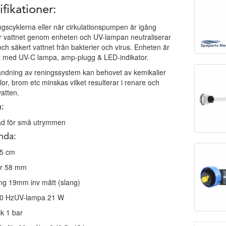
fikationer:
ngscyklerna eller när cirkulationspumpen är igång
r vattnet genom enheten och UV-lampan neutraliserar
 och säkert vattnet från bakterier och virus. Enheten är
t med UV-C lampa, amp-plugg & LED-indikator.
ändning av reningssystem kan behovet av kemikalier
or, brom etc minskas vilket resulterar i renare och
vatten.
:
d för små utrymmen
nda:
5 cm
r 58 mm
ng 19mm inv mått (slang)
50 HzUV-lampa 21 W
k 1 bar