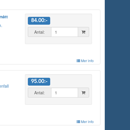
mått
84.00:-
m.
Antal:
Mer info
95.00:-
enfall
Antal:
Mer info