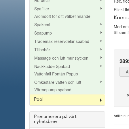
Rördelar
Rec. flö
Spafilter
Effekt t
Aromdoft för ditt välbefinnande
Kompat
Spakemi
Med omb
till sam
Spapump
Trademax reservdelar spabad
Tillbehör
Massage och luft munstycken
289
Nackkudde Spabad
A
Vattenfall Fontän Popup
Omkastare vatten och luft
Värmepump spabad
P
Pool
Artikeln
Prenumerera på vårt
nyhetsbrev