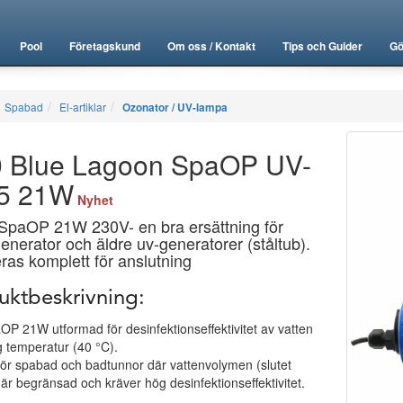
Pool
Företagskund
Om oss / Kontakt
Tips och Guider
Gö
Spabad
El-artiklar
Ozonator / UV-lampa
 Blue Lagoon SpaOP UV-
5 21W
Nyhet
paOP 21W 230V- en bra ersättning för
enerator och äldre uv-generatorer (ståltub).
ras komplett för anslutning
uktbeskrivning:
P 21W utformad för desinfektionseffektivitet av vatten
 temperatur (40 °C).
för spabad och badtunnor där vattenvolymen (slutet
är begränsad och kräver hög desinfektionseffektivitet.