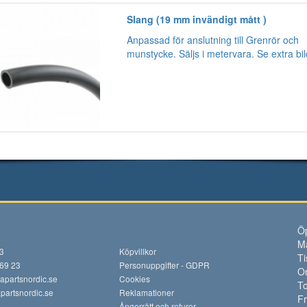
Slang (19 mm invändigt mått )
Anpassad för anslutning till Grenrör och
munstycke. Säljs i metervara. Se extra bi
Öp
M
13
Köpvillkor
Ti
 69 23
Personuppgifter - GDPR
O
apartsnordic.se
Cookies
To
artsnordic.se
Reklamationer
F
Ångerrätt och returer