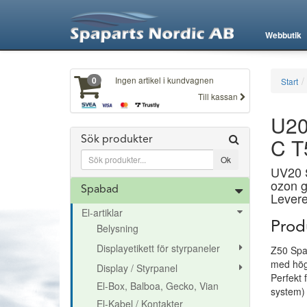
Webbutik
Ingen artikel i kundvagnen
0
Start
Till kassan
U20
C T
Sök produkter
UV20 S
ozon g
Spabad
Levere
El-artiklar
Prod
Belysning
Displayetikett för styrpaneler
Z50 SpaO
med hög
Display / Styrpanel
Perfekt 
El-Box, Balboa, Gecko, Vian
system) 
El-Kabel / Kontakter