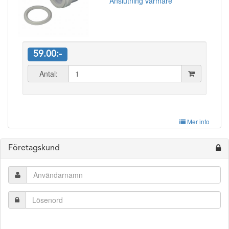
Anslutning värmare
59.00:-
Antal:
Mer info
Företagskund