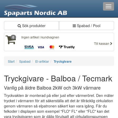
Toggl
navig
Sök produkter
Spabad / Pool
Ingen artikel i kundvagnen
0
Till kassan
Start
Spabad
El-artiklar
Tryckgivare
Tryckgivare - Balboa / Tecmark
Vanlig på äldre Balboa 2kW och 3kW värmare
Tryckvakten är monterad på eller just efter värmeröret. Den mäter
trycket i värmaren för att säkerställa att det är tillräcklig cirkulation
genom värmaren så elpatronen säkert kan vara igång. Får du
felkoder i displayen som exempel "FLO" FL" eller "FLC" kan det
vara tryckgivaren som är dålig förutsatt att cirkulationspumpen