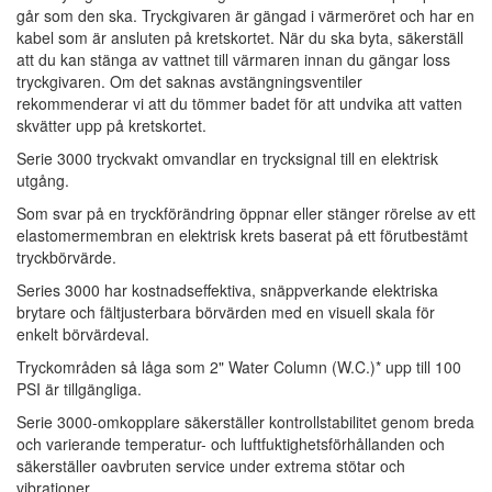
går som den ska. Tryckgivaren är gängad i värmeröret och har en
kabel som är ansluten på kretskortet. När du ska byta, säkerställ
att du kan stänga av vattnet till värmaren innan du gängar loss
tryckgivaren. Om det saknas avstängningsventiler
rekommenderar vi att du tömmer badet för att undvika att vatten
skvätter upp på kretskortet.
Serie 3000 tryckvakt omvandlar en trycksignal till en elektrisk
utgång.
Som svar på en tryckförändring öppnar eller stänger rörelse av ett
elastomermembran en elektrisk krets baserat på ett förutbestämt
tryckbörvärde.
Series 3000 har kostnadseffektiva, snäppverkande elektriska
brytare och fältjusterbara börvärden med en visuell skala för
enkelt börvärdeval.
Tryckområden så låga som 2" Water Column (W.C.)* upp till 100
PSI är tillgängliga.
Serie 3000-omkopplare säkerställer kontrollstabilitet genom breda
och varierande temperatur- och luftfuktighetsförhållanden och
säkerställer oavbruten service under extrema stötar och
vibrationer.