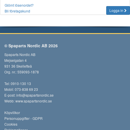
Glömt lösenordet?
Logga in
Bli företagskund
© Spaparts Nordic AB 2026
Spaparts Nordic AB
Mejselgatan 4
931 36 Skellefteå
Org. nr.: 559093-1878
Tel: 0910-130 13
Mobil: 073-838 69 23
E-post:
info@spapartsnordic.se
Webb:
www.spapartsnordic.se
Köpvillkor
Personuppgifter - GDPR
Cookies
Reklamationer