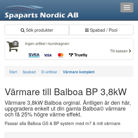
Toggl
navig
Sök produkter
Spabad / Pool
Ingen artikel i kundvagnen
0
Till kassan
Start
Spabad
El-artiklar
Värmare komplett
Värmare till Balboa BP 3,8kW
Värmare 3,8kW Balboa orginal. Äntligen är den här,
uppgradera enkelt ut din gamla Balboa© värmare
och få 25% högre värme effekt.
Passar alla Balboa GS & BP system med m7 & m8 värmare