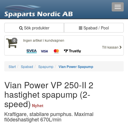
Toggl
navig
Sök produkter
Spabad / Pool
Ingen artikel i kundvagnen
0
Till kassan
Start
Spabad
Spapump
Vian Power Spapump
Vian Power VP 250-II 2
hastighet spapump (2-
speed)
Nyhet
Kraftigare, stabilare pumphus. Maximal
flödeshastighet 670L/min